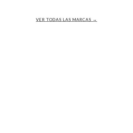
VER TODAS LAS MARCAS →
Wellness