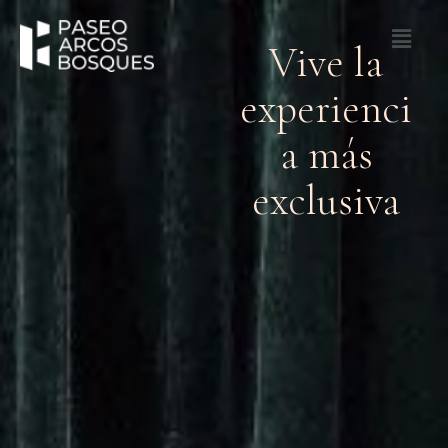
Skip
to
Vive la
content
experienci
a más
exclusiva