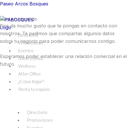
Skip
Paseo Arcos Bosques
to
Renta tu espacio
content
Menu
Nos da mucho gusto que te pongas en contacto con
nosotros. Te pedimos que compartas algunos datos
Directorio
sobre tu negocio para poder comunicarnos contigo.
Promociones
Eventos
Esperamos poder establecer una relación comercial en el
Gastronomía
futuro.
Wellness
After Office
¿Cómo llegar?
Renta tu espacio
Directorio
Promociones
Eventos