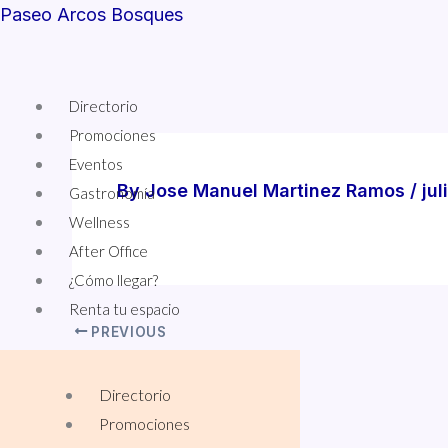
Skip
Paseo Arcos Bosques
to
content
Menu
Directorio
Promociones
Eventos
By
Jose Manuel Martinez Ramos
/
jul
Gastronomía
Wellness
After Office
¿Cómo llegar?
Renta tu espacio
PREVIOUS
LA POPULAR 15% OFF
Directorio
Promociones