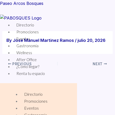
Skip
Paseo Arcos Bosques
to
content
Menu
Directorio
Promociones
Eventos
By
Jose Manuel Martinez Ramos
/
julio 20, 2026
Gastronomía
Wellness
After Office
PREVIOUS
NEXT
¿Cómo llegar?
Renta tu espacio
Directorio
Promociones
Eventos
Gastronomía