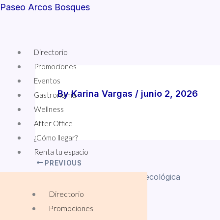
Skip
Paseo Arcos Bosques
to
content
Menu
Directorio
Promociones
Eventos
By
Karina Vargas
/
junio 2, 2026
Gastronomía
Wellness
After Office
¿Cómo llegar?
Renta tu espacio
PREVIOUS
Taller Greenpeace: Plastilina ecológica
Directorio
Promociones