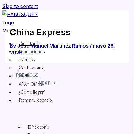
Skip to content
China Express
Menu
Directorio
By
Jose Manuel Martinez Ramos
/
mayo 26,
Promociones
2026
Eventos
Gastronomía
PREVIOUS
Wellness
NEXT
After Office
¿Cómo llegar?
Renta tu espacio
Directorio