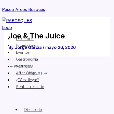
Skip
Paseo Arcos Bosques
to
content
Menu
Joe & The Juice
Directorio
Promociones
By
Jorge Garcia
/
mayo 26, 2026
Eventos
Gastronomía
Wellness
PREVIOUS
After Office
NEXT
¿Cómo llegar?
Renta tu espacio
Directorio