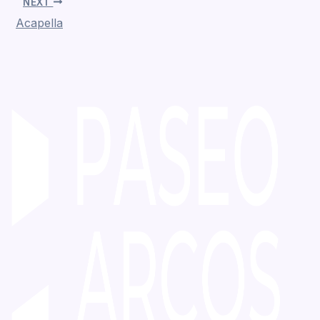
NEXT
Acapella