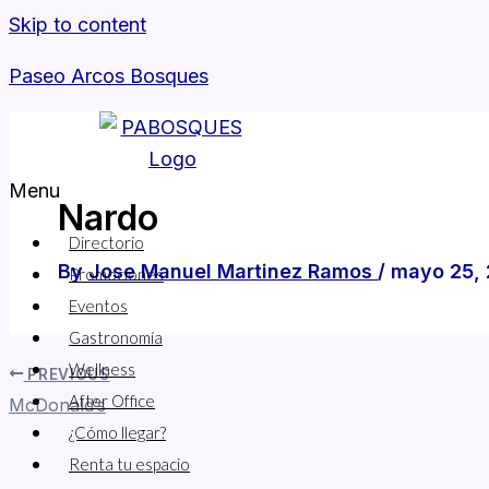
Skip to content
Paseo Arcos Bosques
Menu
Nardo
Directorio
By
Jose Manuel Martinez Ramos
/
mayo 25,
Promociones
Eventos
Gastronomía
Wellness
PREVIOUS
After Office
McDonald’s
¿Cómo llegar?
Renta tu espacio