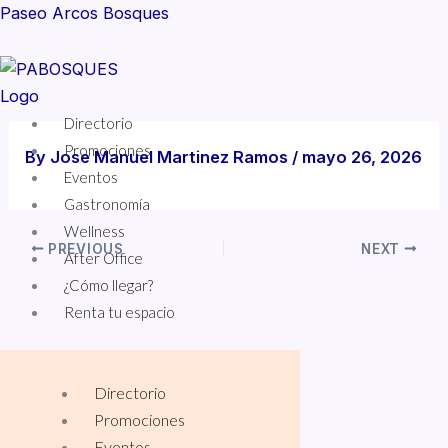
Skip
Paseo Arcos Bosques
to
content
Menu
Directorio
Promociones
By
Jose Manuel Martinez Ramos
/
mayo 26, 2026
Eventos
Gastronomía
Wellness
PREVIOUS
NEXT
After Office
¿Cómo llegar?
Renta tu espacio
Directorio
Promociones
Eventos