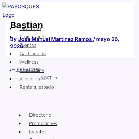
Skip
Menu
to
content
Bastian
Directorio
Promociones
By
Jose Manuel Martinez Ramos
/
mayo 26,
Eventos
2026
Gastronomía
Wellness
PREVIOUS
After Office
NEXT
¿Cómo llegar?
Renta tu espacio
Directorio
Promociones
Eventos