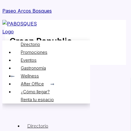
Skip
Paseo Arcos Bosques
to
content
Menu
Green Republic
Directorio
Promociones
By
Daniela Tapia
/
mayo 26, 2026
Eventos
Gastronomía
Wellness
PREVIOUS
After Office
NEXT
¿Cómo llegar?
Renta tu espacio
Directorio